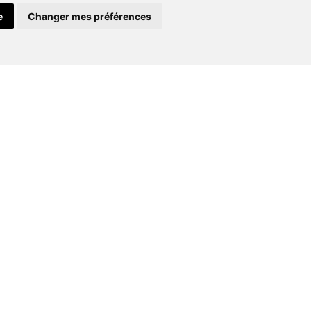
Menuiserie
e
Changer mes préférences
extérieure