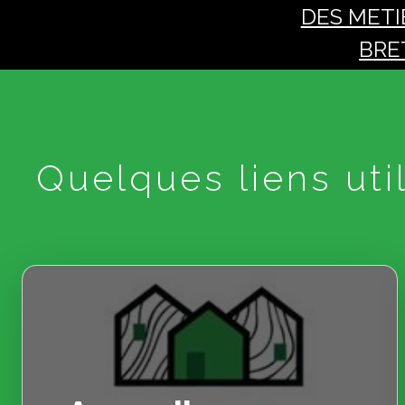
DES METI
BRE
Quelques liens util