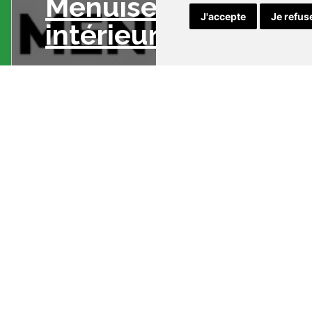
Menuiserie
J'accepte
Je refus
intérieure