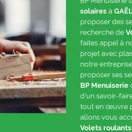
BP Menuiserie s
solaires
à
GAË
proposer des ser
recherche de
V
faites appel à n
projet avec plai
notre entrepris
proposer ses se
BP Menuiserie
d'un savoir-fai
tout en œuvre p
allons vous ac
Volets roulants 