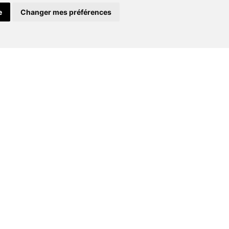
Menuiserie
e
Changer mes préférences
extérieure