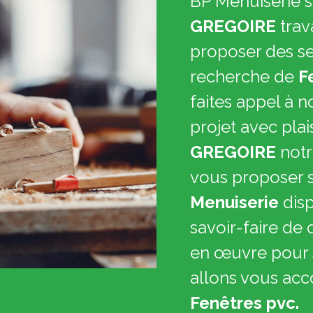
BP Menuiserie s
GREGOIRE
trav
proposer des ser
recherche de
F
faites appel à n
projet avec plai
GREGOIRE
notr
vous proposer 
Menuiserie
dis
savoir-faire de 
en œuvre pour s
allons vous ac
Fenêtres pvc.