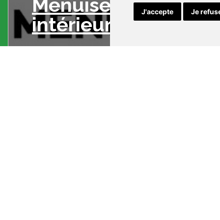
Menuiserie
J'accepte
Je refus
intérieure