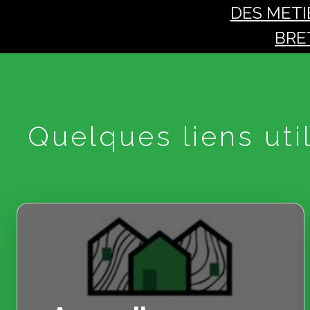
DES METI
BRE
Quelques liens util