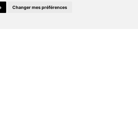
Menuiserie
e
Changer mes préférences
extérieure