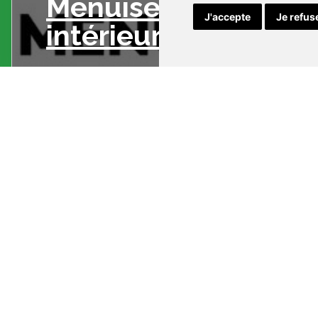
Menuiserie
J'accepte
Je refus
intérieure