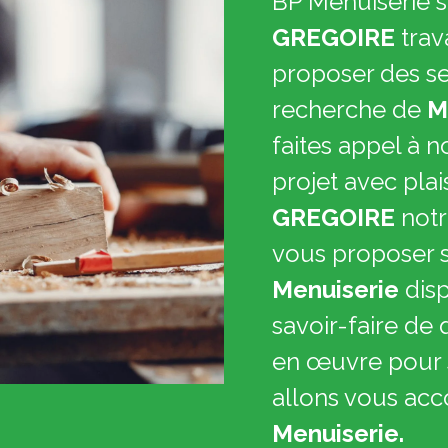
BP Menuiserie s
GREGOIRE
trav
proposer des ser
recherche de
M
faites appel à n
projet avec plai
GREGOIRE
notr
vous proposer 
Menuiserie
dis
savoir-faire de 
en œuvre pour s
allons vous ac
Menuiserie.