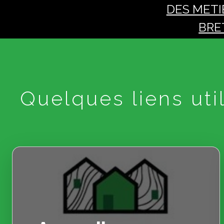
DES METI
BRE
Quelques liens util